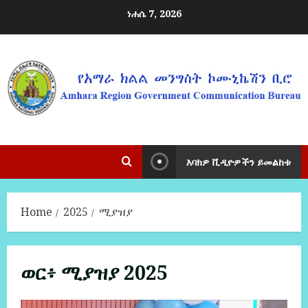
ነሐሴ 7, 2026
እባክዎ ቪዲዮዎችን ይመልከቱ
Home
2025
ሚያዝያ
ወር፥
ሚያዝያ 2025