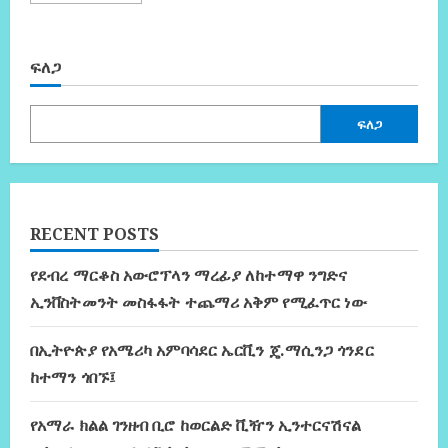
ፍለጋ
ፍለጋ
RECENT POSTS
የደብረ ማርቆስ አውሮፕላን ማረፊያ ለከተማዋ ንግድና
ኢንቨስትመንት መስፋፋት ተጨማሪ አቅም የሚፈጥር ነው
በኢትዮጵያ የአሜሪካ አምባሳደር ኤርቪን ጄ.ማሲንጋ ጎንደር
ከተማን ጎበኙ፤
የአማራ ክልል ገንዘብ ቢሮ ከወርልድ ቪዥን ኢንተርናሽናል