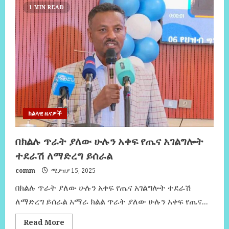
1 MIN READ
ክልላዊ ዜናዎች
በክልሉ ጥራት ያለው ሁሉን አቀፍ የጤና አገልግሎት
ተደራሽ ለማድረግ ይሰራል
comm
ሚያዝያ 15, 2025
በክልሉ ጥራት ያለው ሁሉን አቀፍ የጤና አገልግሎት ተደራሽ
ለማድረግ ይሰራል አማራ ክልል ጥራት ያለው ሁሉን አቀፍ የጤና...
Read More