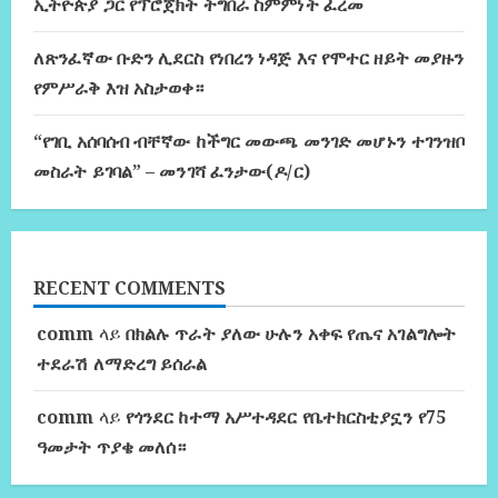
ኢትዮጵያ ጋር የፕሮጀክት ትግበራ ስምምነት ፈረመ
ለጽንፈኛው ቡድን ሊደርስ የነበረን ነዳጅ እና የሞተር ዘይት መያዙን
የምሥራቅ እዝ አስታወቀ።
“የገቢ አሰባሰብ ብቸኛው ከችግር መውጫ መንገድ መሆኑን ተገንዝቦ
መስራት ይገባል” – መንገሻ ፈንታው(ዶ/ር)
RECENT COMMENTS
comm
ላይ
በክልሉ ጥራት ያለው ሁሉን አቀፍ የጤና አገልግሎት
ተደራሽ ለማድረግ ይሰራል
comm
ላይ
የጎንደር ከተማ አሥተዳደር የቤተክርስቲያኗን የ75
ዓመታት ጥያቄ መለሰ።