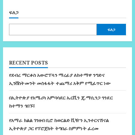
ፍለጋ
ፍለጋ
RECENT POSTS
የደብረ ማርቆስ አውሮፕላን ማረፊያ ለከተማዋ ንግድና
ኢንቨስትመንት መስፋፋት ተጨማሪ አቅም የሚፈጥር ነው
በኢትዮጵያ የአሜሪካ አምባሳደር ኤርቪን ጄ.ማሲንጋ ጎንደር
ከተማን ጎበኙ፤
የአማራ ክልል ገንዘብ ቢሮ ከወርልድ ቪዥን ኢንተርናሽናል
ኢትዮጵያ ጋር የፕሮጀክት ትግበራ ስምምነት ፈረመ