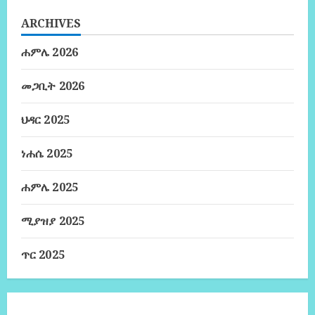
ARCHIVES
ሐምሌ 2026
መጋቢት 2026
ህዳር 2025
ነሐሴ 2025
ሐምሌ 2025
ሚያዝያ 2025
ጥር 2025