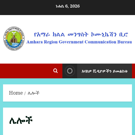
ነሐሴ 6, 2026
እባክዎ ቪዲዮዎችን ይመልከቱ
Home
ሌሎች
ሌሎች