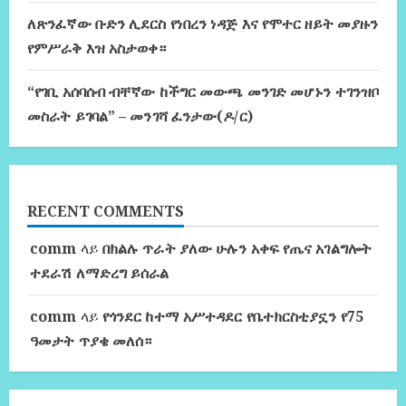
ለጽንፈኛው ቡድን ሊደርስ የነበረን ነዳጅ እና የሞተር ዘይት መያዙን
የምሥራቅ እዝ አስታወቀ።
“የገቢ አሰባሰብ ብቸኛው ከችግር መውጫ መንገድ መሆኑን ተገንዝቦ
መስራት ይገባል” – መንገሻ ፈንታው(ዶ/ር)
RECENT COMMENTS
comm
ላይ
በክልሉ ጥራት ያለው ሁሉን አቀፍ የጤና አገልግሎት
ተደራሽ ለማድረግ ይሰራል
comm
ላይ
የጎንደር ከተማ አሥተዳደር የቤተክርስቲያኗን የ75
ዓመታት ጥያቄ መለሰ።