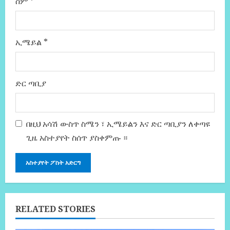
ስም
*
ኢሜይል
*
ድር ጣቢያ
በዚህ አሳሽ ውስጥ ስሜን ፣ ኢሜይልን እና ድር ጣቢያን ለቀጣዩ
ጊዜ አስተያየት ስሰጥ ያስቀምጡ ።
RELATED STORIES