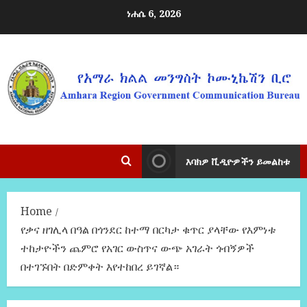
ነሐሴ 6, 2026
እባክዎ ቪዲዮዎችን ይመልከቱ
Home
የቃና ዘገሊላ በዓል በጎንደር ከተማ በርካታ ቁጥር ያላቸው የእምነቱ
ተከታዮችን ጨምሮ የአገር ውስጥና ውጭ አገራት ጎብኝዎች
በተገኙበት በድምቀት እየተከበረ ይገኛል።