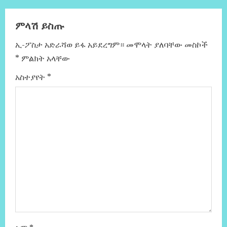
ምላሽ ይስጡ
ኢ-ፖስታ አድራሻወ ይፋ አይደረግም።
መሞላት ያለባቸው መስኮች
*
ምልክት አላቸው
አስተያየት
*