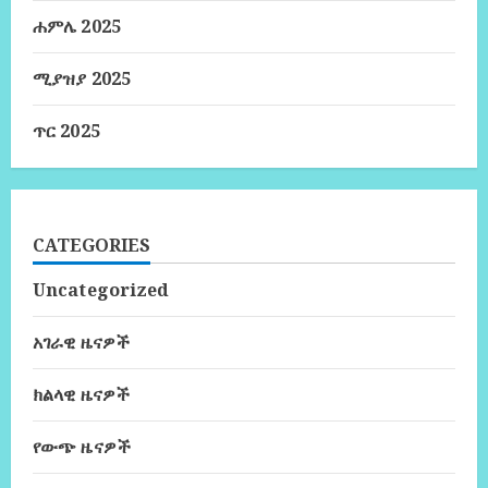
ሐምሌ 2025
ሚያዝያ 2025
ጥር 2025
CATEGORIES
Uncategorized
አገራዊ ዜናዎች
ክልላዊ ዜናዎች
የውጭ ዜናዎች