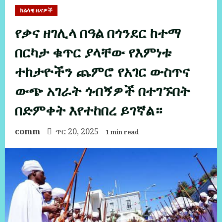
ክልላዊ ዜናዎች
የቃና ዘገሊላ በዓል በጎንደር ከተማ
በርካታ ቁጥር ያላቸው የእምነቱ
ተከታዮችን ጨምሮ የአገር ውስጥና
ውጭ አገራት ጎብኝዎች በተገኙበት
በድምቀት እየተከበረ ይገኛል።
comm
ጥር 20, 2025
1 min read