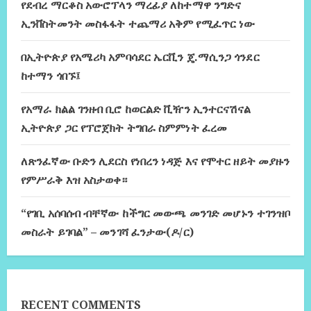
የደብረ ማርቆስ አውሮፕላን ማረፊያ ለከተማዋ ንግድና
ኢንቨስትመንት መስፋፋት ተጨማሪ አቅም የሚፈጥር ነው
በኢትዮጵያ የአሜሪካ አምባሳደር ኤርቪን ጄ.ማሲንጋ ጎንደር
ከተማን ጎበኙ፤
የአማራ ክልል ገንዘብ ቢሮ ከወርልድ ቪዥን ኢንተርናሽናል
ኢትዮጵያ ጋር የፕሮጀክት ትግበራ ስምምነት ፈረመ
ለጽንፈኛው ቡድን ሊደርስ የነበረን ነዳጅ እና የሞተር ዘይት መያዙን
የምሥራቅ እዝ አስታወቀ።
“የገቢ አሰባሰብ ብቸኛው ከችግር መውጫ መንገድ መሆኑን ተገንዝቦ
መስራት ይገባል” – መንገሻ ፈንታው(ዶ/ር)
RECENT COMMENTS