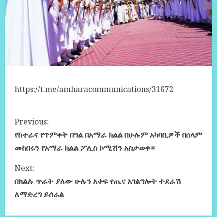
https://t.me/amharacommunications/31672
Previous:
የከተራና የጥምቀት በዓል በአማራ ክልል በሁሉም አካባቢዎች በሰላም
መከበሩን የአማራ ክልል ፖሊስ ኮሚሽን አስታወቀ።
Next:
በክልሉ ጥራት ያለው ሁሉን አቀፍ የጤና አገልግሎት ተደራሽ
ለማድረግ ይሰራል