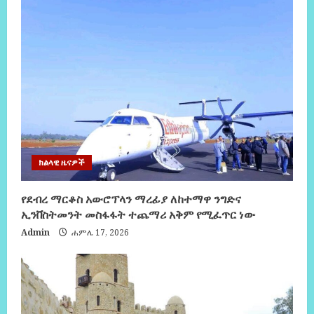
ክልላዊ ዜናዎች
የደብረ ማርቆስ አውሮፕላን ማረፊያ ለከተማዋ ንግድና
ኢንቨስትመንት መስፋፋት ተጨማሪ አቅም የሚፈጥር ነው
Admin
ሐምሌ 17, 2026