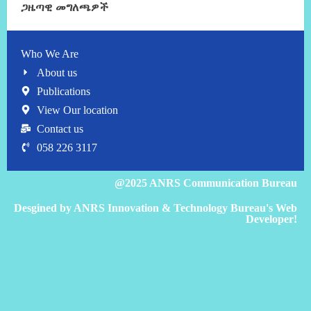
ጋዜጣዊ መግለጫዎች
Who We Are
About us
Publications
View Our location
Contact us
058 226 3117
@2025 ANRS Communication Bureau
Desgined by ANRS Innovation & Technology Bureau's Web
Developer!