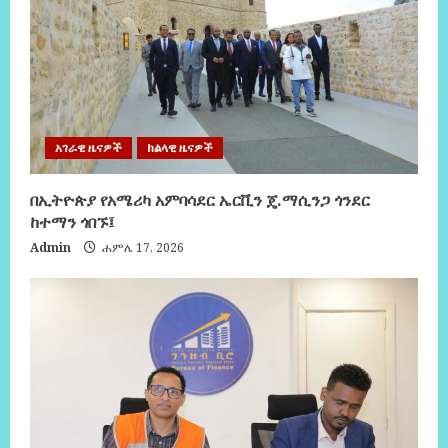
አገራዊ ዜናዎች
ክልላዊ ዜናዎች
በኢትዮጵያ የአሜሪካ አምባሳደር ኤርቪን ጄ.ማሲንጋ ጎንደር
ከተማን ጎበኙ፤
Admin
ሐምሌ 17, 2026