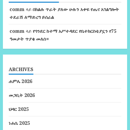
comm
ላይ
በክልሉ ጥራት ያለው ሁሉን አቀፍ የጤና አገልግሎት
ተደራሽ ለማድረግ ይሰራል
comm
ላይ
የጎንደር ከተማ አሥተዳደር የቤተክርስቲያኗን የ75
ዓመታት ጥያቄ መለሰ።
ARCHIVES
ሐምሌ 2026
መጋቢት 2026
ህዳር 2025
ነሐሴ 2025