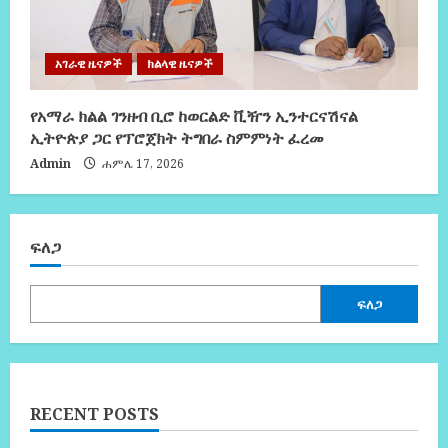
አገራዊ ዜናዎች
ክልላዊ ዜናዎች
የአማራ ክልል ገንዘብ ቢሮ ከወርልድ ቪዥን ኢንተርናሽናል
ኢትዮጵያ ጋር የፕሮጀክት ትግበራ ስምምነት ፈረመ
Admin
ሐምሌ 17, 2026
ፍለጋ
ፍለጋ
RECENT POSTS